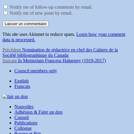
Notify me of follow-up comments by email.
Notify me of new posts by email.
This site uses Akismet to reduce spam.
Learn how your comment
data is processed.
Navigation
Article
Précédent
Nomination de rédactrice en chef des Cahiers de la
précédent :
Société bibliographique du Canada
de
Article
Suivant
In Memoriam Francess Halpenny (1919-2017)
Suivant :
l'article
Council members only
English
Français
Nouvelles
Adhésion & Faire un don
Conseil
Publications
Colloque
Bourse et Prix