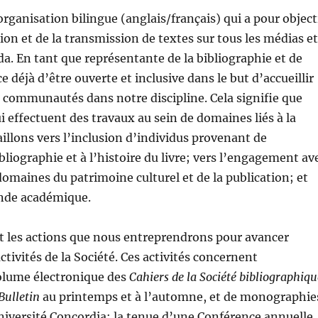
rganisation bilingue (anglais/français) qui a pour object
ption et de la transmission de textes sur tous les médias e
da. En tant que représentante de la bibliographie et de
ce déjà d’être ouverte et inclusive dans le but d’accueillir
es communautés dans notre discipline. Cela signifie que
 effectuent des travaux au sein de domaines liés à la
vaillons vers l’inclusion d’individus provenant de
liographie et à l’histoire du livre; vers l’engagement av
 domaines du patrimoine culturel et de la publication; et
nde académique.
s et les actions que nous entreprendrons pour avancer
 activités de la Société. Ces activités concernent
volume électronique des
Cahiers de la Société bibliographiqu
Bulletin
au printemps et à l’automne, et de monographie
’Université Concordia; la tenue d’une Conférence annuelle