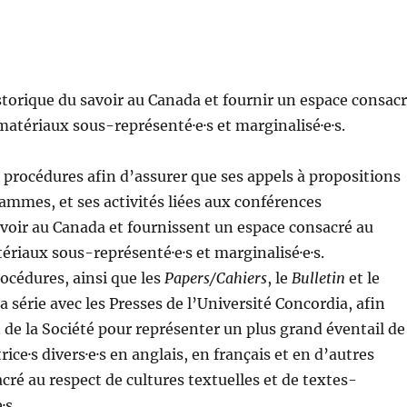
torique du savoir au Canada et fournir un espace consac
matériaux sous-représenté·e·s et marginalisé·e·s.
rocédures afin d’assurer que ses appels à propositions
rammes, et ses activités liées aux conférences
avoir au Canada et fournissent un espace consacré au
ériaux sous-représenté·e·s et marginalisé·e·s.
océdures, ainsi que les
Papers/Cahiers
, le
Bulletin
et le
 série avec les Presses de l’Université Concordia, afin
n de la Société pour représenter un plus grand éventail de
ice·s divers·e·s en anglais, en français et en d’autres
cré au respect de cultures textuelles et de textes-
·s.