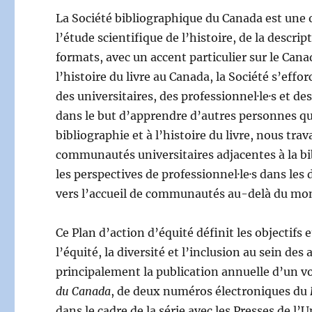
La Société bibliographique du Canada est une o
l’étude scientifique de l’histoire, de la descri
formats, avec un accent particulier sur le Cana
l’histoire du livre au Canada, la Société s’effor
des universitaires, des professionnel·le·s et d
dans le but d’apprendre d’autres personnes qui
bibliographie et à l’histoire du livre, nous tra
communautés universitaires adjacentes à la bib
les perspectives de professionnel·le·s dans les
vers l’accueil de communautés au-delà du mo
Ce Plan d’action d’équité définit les objectif
l’équité, la diversité et l’inclusion au sein des
principalement la publication annuelle d’un 
du Canada
, de deux numéros électroniques du
dans le cadre de la série avec les Presses de l