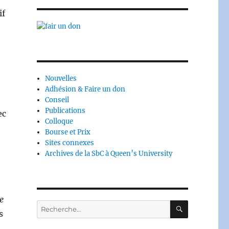
if
t
Nouvelles
Adhésion & Faire un don
Conseil
Publications
ec
Colloque
Bourse et Prix
Sites connexes
Archives de la SbC à Queen’s University
e
RECHERC
Rechercher :
s