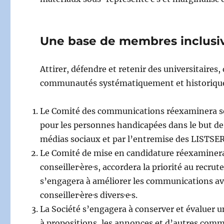
Une base de membres inclusive
Attirer, défendre et retenir des universitaires
communautés systématiquement et historiqu
Le Comité des communications réexaminera ses 
pour les personnes handicapées dans le but de 
médias sociaux et par l’entremise des LISTSERV
Le Comité de mise en candidature réexaminera 
conseiller·ère·s, accordera la priorité au recr
s’engagera à améliorer les communications ave
conseiller·ère·s divers·e·s.
La Société s’engagera à conserver et évaluer un
à propositions, les annonces et d’autres commu