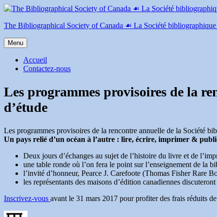
Aller
au
contenu
The Bibliographical Society of Canada ☙ La Société bibliographiqu
Menu
Accueil
Contactez-nous
Les programmes provisoires de la ren
d’étude
Les programmes provisoires de la rencontre annuelle de la Société b
Un pays relié d’un océan à l’autre : lire, écrire, imprimer & pub
Deux jours d’échanges au sujet de l’histoire du livre et de l’imp
une table ronde où l’on fera le point sur l’enseignement de la bi
l’invité d’honneur, Pearce J. Carefoote (Thomas Fisher Rare Boo
les représentants des maisons d’édition canadiennes discuteront d
Inscrivez-vous
avant le 31 mars 2017 pour profiter des frais réduits de
Auteur
Publié
Catégories
Étiquettes