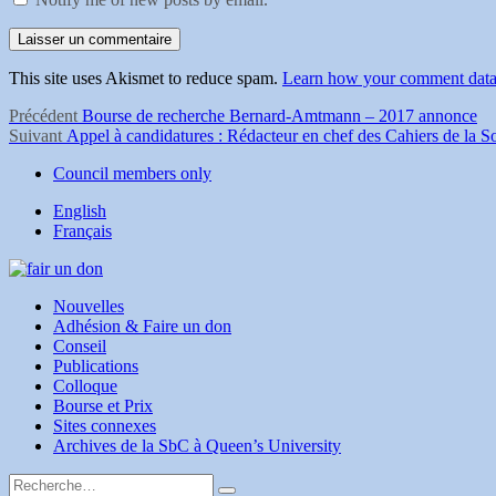
This site uses Akismet to reduce spam.
Learn how your comment data 
Navigation
Article
Précédent
Bourse de recherche Bernard-Amtmann – 2017 annonce
Article
précédent :
Suivant
Appel à candidatures : Rédacteur en chef des Cahiers de la 
de
Suivant :
Council members only
l'article
English
Français
Nouvelles
Adhésion & Faire un don
Conseil
Publications
Colloque
Bourse et Prix
Sites connexes
Archives de la SbC à Queen’s University
Rechercher :