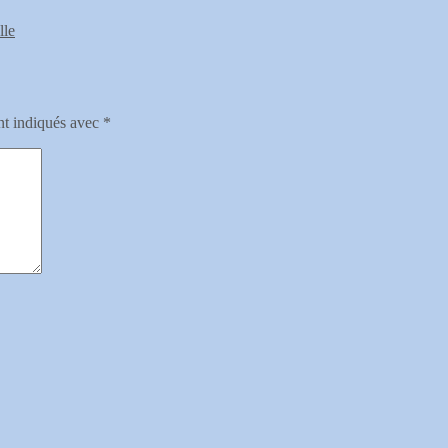
lle
nt indiqués avec
*