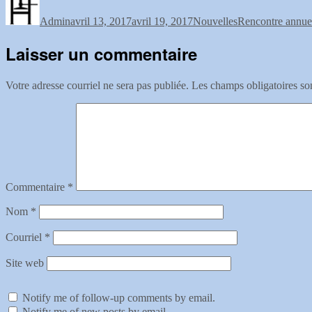
le
Admin
avril 13, 2017
avril 19, 2017
Nouvelles
Rencontre annue
Laisser un commentaire
Votre adresse courriel ne sera pas publiée.
Les champs obligatoires so
Commentaire
*
Nom
*
Courriel
*
Site web
Notify me of follow-up comments by email.
Notify me of new posts by email.