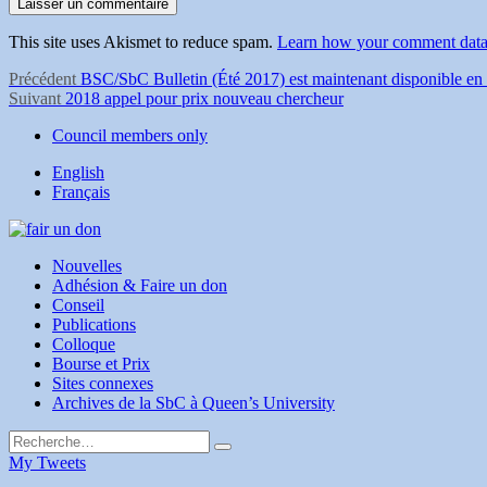
This site uses Akismet to reduce spam.
Learn how your comment data 
Navigation
Article
Précédent
BSC/SbC Bulletin (Été 2017) est maintenant disponible en 
Article
précédent :
Suivant
2018 appel pour prix nouveau chercheur
de
Suivant :
Council members only
l'article
English
Français
Nouvelles
Adhésion & Faire un don
Conseil
Publications
Colloque
Bourse et Prix
Sites connexes
Archives de la SbC à Queen’s University
Rechercher :
Rechercher
My Tweets