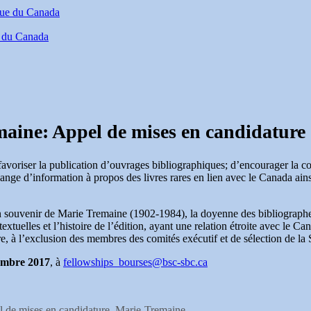
e du Canada
aine: Appel de mises en candidature
avoriser la publication d’ouvrages bibliographiques; d’encourager la co
change d’information à propos des livres rares en lien avec le Canada ain
 en souvenir de Marie Tremaine (1902-1984), la doyenne des bibliograph
extuelles et l’histoire de l’édition, ayant une relation étroite avec le 
, à l’exclusion des membres des comités exécutif et de sélection de la 
embre 2017
, à
fellowships_bourses@bsc-sbc.ca
ettes
 de mises en candidature
,
Marie-Tremaine