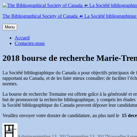
Aller
au
contenu
The Bibliographical Society of Canada ☙ La Société bibliographiqu
Menu
Accueil
Contactez-nous
2018 bourse de recherche Marie-Trem
La Société bibliographique du Canada a pour objectifs principaux de f
rapportant au Canada, et de les faire mieux connaître; de faciliter l’é
normes.
La bourse de recherche Tremaine est offerte grâce à la générosité et
but de promouvoir la recherche bibliographique, y compris les études t
la Société bibliographique du Canada peuvent déposer leur candidature
Veuillez envoyer votre dossier de candidature, au plus tard le
15 dec
Auteur
Publié
Catégories
Étiqu
le
Admin
septembre 13, 2017
septembre 13, 2017
Nouvelles
Appel