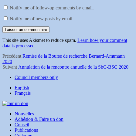
Notify me of follow-up comments by email.
Notify me of new posts by email.
This site uses Akismet to reduce spam.
Learn how your comment
data is processed.
Navigation
Article
Précédent
Remise de la Bourse de recherche Bernard-Amtmann
précédent :
2020
de
Article
Suivant
Annulation de la rencontre annuelle de la SbC-BSC 2020
Suivant :
l'article
Council members only
English
Français
Nouvelles
Adhésion & Faire un don
Conseil
Publications
Colloque