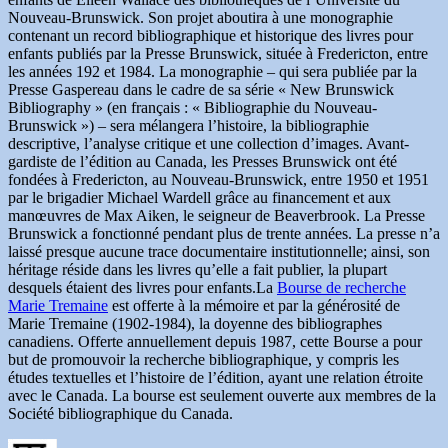
Nouveau-Brunswick. Son projet aboutira à une monographie
contenant un record bibliographique et historique des livres pour
enfants publiés par la Presse Brunswick, située à Fredericton, entre
les années 192 et 1984. La monographie – qui sera publiée par la
Presse Gaspereau dans le cadre de sa série « New Brunswick
Bibliography » (en français : « Bibliographie du Nouveau-
Brunswick ») – sera mélangera l’histoire, la bibliographie
descriptive, l’analyse critique et une collection d’images. Avant-
gardiste de l’édition au Canada, les Presses Brunswick ont été
fondées à Fredericton, au Nouveau-Brunswick, entre 1950 et 1951
par le brigadier Michael Wardell grâce au financement et aux
manœuvres de Max Aiken, le seigneur de Beaverbrook. La Presse
Brunswick a fonctionné pendant plus de trente années. La presse n’a
laissé presque aucune trace documentaire institutionnelle; ainsi, son
héritage réside dans les livres qu’elle a fait publier, la plupart
desquels étaient des livres pour enfants.La
Bourse de recherche
Marie Tremaine
est offerte à la mémoire et par la générosité de
Marie Tremaine (1902-1984), la doyenne des bibliographes
canadiens. Offerte annuellement depuis 1987, cette Bourse a pour
but de promouvoir la recherche bibliographique, y compris les
études textuelles et l’histoire de l’édition, ayant une relation étroite
avec le Canada. La bourse est seulement ouverte aux membres de la
Société bibliographique du Canada.
Auteur
Publié
Catégories
Étiquettes