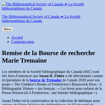
Aller
au
contenu
The Bibliographical Society of Canada ☙ La Société
bibliographique du Canada
Menu
Accueil
Contactez-nous
Remise de la Bourse de recherche
Marie Tremaine
Les membres de la Société bibliographique du Canada (SbC) sont
très fiers d’annoncer que
Susan R. Fisher
a été sélectionnée comme
récipiendaire de la
bourse de Tremaine
de l’année 2020 pour son
projet « The Children’s Books of Fredericton’s Brunswick Press : A
Bibliographic History » (en français : « Les livres pour enfants de la
Presse Brunswick à Fredericton : une histoire bibliographique »).
Susan Fisher est la conservatrice de la collection de littérature pour
enfants de Eileen Wallace des bibliothèques de l’Université du