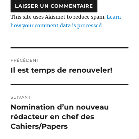
This site uses Akismet to reduce spam.
Learn
how your comment data is processed.
Navigation
PRÉCÉDENT
de
Il est temps de renouveler!
Article
précédent :
l'article
SUIVANT
Nomination d’un nouveau
Article
Suivant :
rédacteur en chef des
Cahiers/Papers