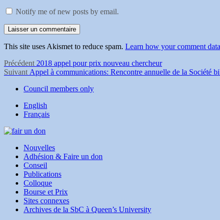
Notify me of new posts by email.
This site uses Akismet to reduce spam.
Learn how your comment data 
Navigation
Article
Précédent
2018 appel pour prix nouveau chercheur
Article
précédent :
Suivant
Appel à communications: Rencontre annuelle de la Société b
de
Suivant :
Council members only
l'article
English
Français
Nouvelles
Adhésion & Faire un don
Conseil
Publications
Colloque
Bourse et Prix
Sites connexes
Archives de la SbC à Queen’s University