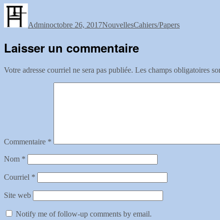
Auteur
Publié
Catégories
Étiquettes
le
Admin
octobre 26, 2017
Nouvelles
Cahiers/Papers
Laisser un commentaire
Votre adresse courriel ne sera pas publiée.
Les champs obligatoires so
Commentaire
*
Nom
*
Courriel
*
Site web
Notify me of follow-up comments by email.