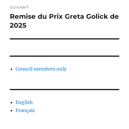
SUIVANT
Remise du Prix Greta Golick de
Article
Suivant :
2025
Council members only
English
Français