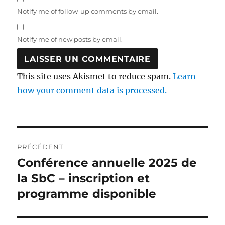
Notify me of follow-up comments by email.
Notify me of new posts by email.
This site uses Akismet to reduce spam.
Learn
how your comment data is processed.
Navigation
PRÉCÉDENT
de
Conférence annuelle 2025 de
Article
précédent :
la SbC – inscription et
l'article
programme disponible