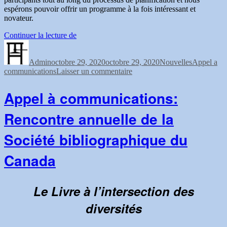
espérons pouvoir offrir un programme à la fois intéressant et
novateur.
« Demande
Continuer la lecture de
Auteur
Publié
de
Catégories
Étiquettes
le
Communications:
Admin
octobre 29, 2020
Études
octobre 29, 2020
Nouvelles
Appel a
sur
communications
Laisser un commentaire
du
Demande
Livre
de
et
Appel à communications:
Communications:
Bibliographie
Études
au
Rencontre annuelle de la
du
Canada »
Livre
Société bibliographique du
et
Bibliographie
au
Canada
Canada
Le Livre à l’intersection des
diversités