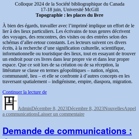
Colloque 2024 de la Société bibliographique du Canada
17-18 juin, Université McGill
Topographie : les places du livre
À bien des égards, travailler avec l’imprimé implique un effort de le
lier à des lieux particuliers.
Les écrivains de tous genres décrivent
des voyages, des rencontres, des visites ou des entrées selon des
schémas d’aller-retour constants.
Les lecteurs suivent ces divers
écrits, à la recherche d’une signification culturelle, scientifique,
informationnelle ou touristique des lieux, tout en essayant de trouver
un endroit pour ces livres dans leur propre vie et dans leur propre
espace. Que ce soit lors de sa création ou de sa réception, la
littérature se classe en termes géopolitiques – nation, région,
communauté, lieu – et elle se confronte à d’autres concepts en les
traversant spatialement – indigénisme, empire, diaspora, migration.
« Appel
Continuer la lecture de
Auteur
Publié
de
Catégories
Étiquett
le
communications:
Admin
Décembre 8, 2023
Colloque 2024
Décembre 8, 2023
Nouvelles
Appel
sur
a communications
Laisser un commentaire
de
Appel
la
de
Société
Demande de communications :
communications:
bibliographique
Colloque 2024
du