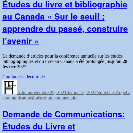
Études du livre et bibliographie
de
Canada »
la
au Canada « Sur le seuil :
Société
bibliographique
du
apprendre du passé, construire
Canada
l’avenir »
La demande d’articles pour la conférence annuelle sur les études
bibliographiques et du livre au Canada a été prolongée jusqu’au
28
février
2022.
« Demande
Continuer la lecture de
Auteur
Publié
de
Catégories
Étiquette
le
communications
Admin
novembre 29, 2021
:
février 16, 2022
Nouvelles
Appel a
sur
communications
Laisser un commentaire
Études
Demande
du
de
livre
Demande de Communications:
communications
et
:
bibliographie
Études du Livre et
Études
au
du
Canada