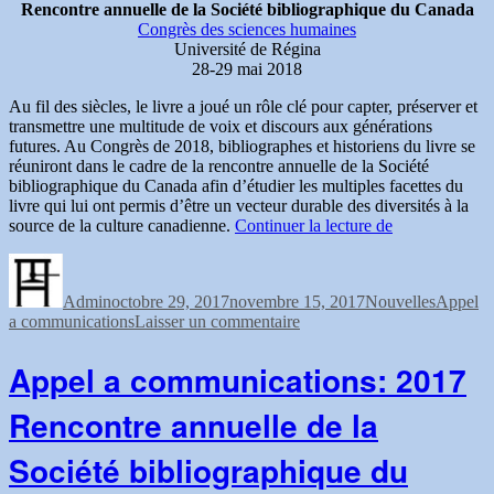
Rencontre annuelle de la Société bibliographique du Canada
Congrès des sciences humaines
Université de Régina
28-29 mai 2018
Au fil des siècles, le livre a joué un rôle clé pour capter, préserver et
transmettre une multitude de voix et discours aux générations
futures. Au Congrès de 2018, bibliographes et historiens du livre se
réuniront dans le cadre de la rencontre annuelle de la Société
bibliographique du Canada afin d’étudier les multiples facettes du
livre qui lui ont permis d’être un vecteur durable des diversités à la
« Appel
source de la culture canadienne.
Continuer la lecture de
à
Auteur
Publié
Catégories
Étiquett
communication
le
Rencontre
Admin
octobre 29, 2017
novembre 15, 2017
Nouvelles
Appel
annuelle
sur
a communications
Laisser un commentaire
de
Appel
la
à
Société
Appel a communications: 2017
communications:
bibliographiqu
Rencontre
du
Rencontre annuelle de la
annuelle
Canada »
de
Société bibliographique du
la
Société