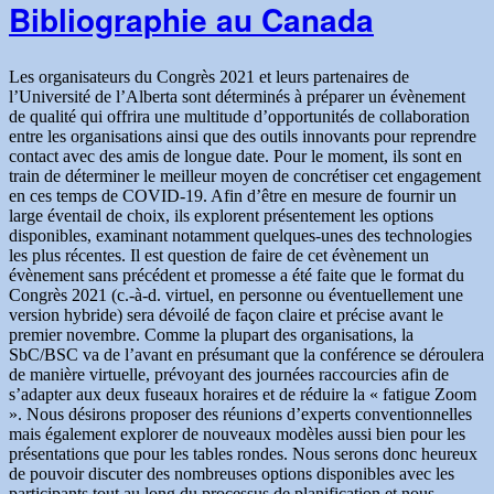
Bibliographie au Canada
livre
«
et
Sur
bibliographie
le
au
seuil
Les organisateurs du Congrès 2021 et leurs partenaires de
Canada
:
l’Université de l’Alberta sont déterminés à préparer un évènement
«
apprendre
de qualité qui offrira une multitude d’opportunités de collaboration
Sur
du
entre les organisations ainsi que des outils innovants pour reprendre
le
passé,
contact avec des amis de longue date. Pour le moment, ils sont en
seuil
construire
train de déterminer le meilleur moyen de concrétiser cet engagement
:
l’avenir
en ces temps de COVID-19. Afin d’être en mesure de fournir un
apprendre
» »
large éventail de choix, ils explorent présentement les options
du
disponibles, examinant notamment quelques-unes des technologies
passé,
les plus récentes. Il est question de faire de cet évènement un
construire
évènement sans précédent et promesse a été faite que le format du
l’avenir
Congrès 2021 (c.-à-d. virtuel, en personne ou éventuellement une
»
version hybride) sera dévoilé de façon claire et précise avant le
premier novembre. Comme la plupart des organisations, la
SbC/BSC va de l’avant en présumant que la conférence se déroulera
de manière virtuelle, prévoyant des journées raccourcies afin de
s’adapter aux deux fuseaux horaires et de réduire la « fatigue Zoom
». Nous désirons proposer des réunions d’experts conventionnelles
mais également explorer de nouveaux modèles aussi bien pour les
présentations que pour les tables rondes. Nous serons donc heureux
de pouvoir discuter des nombreuses options disponibles avec les
participants tout au long du processus de planification et nous