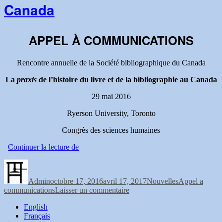
bibliographique
Canada
du
Canada
APPEL À COMMUNICATIONS
Rencontre annuelle de la Société bibliographique du Canada
La
praxis
de l’histoire du livre et de la bibliographie au Canada
29 mai 2016
Ryerson University, Toronto
Congrès des sciences humaines
« Appel
Continuer la lecture de
a
Auteur
Publié
Catégories
Étiquettes
communications:
le
2017
Admin
octobre 17, 2016
avril 17, 2017
Nouvelles
Appel a
Rencontre
sur
communications
Laisser un commentaire
annuelle
Appel
de
English
a
la
Français
communications:
Société